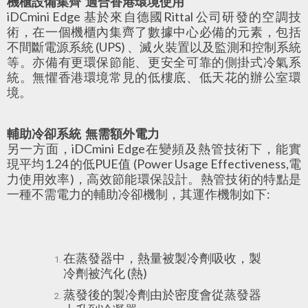
機櫃設備集齊
適合香港環境使用
iDCmini Edge 基於來自德國Rittal 公司研發的空調技
術，在一個機櫃內集齊了數據中心必備的元素，包括
不間斷電源系統 (UPS) 、滅火裝置以及監測和控制系統
等。亦備有更環保節能、更安全可靠的側掛式冷氣系
統。無懼香港環境常見的低樓底、低天花的辦公室環
境。
輔助冷卻系統
無需額外電力
另一方面，iDCmini Edge在變頻及熱管技術下，能實
現平均1.24 的低PUE值 (Power Usage Effectiveness,電
力使用效率)，高效節能環保設計。熱管技術的特點是
一種不需電力的輔助冷卻機制，其運作機制如下:
在蒸發器中，熱量被製冷劑吸收，製
冷劑被汽化 (熱)
蒸發後的製冷劑由於密度會從蒸發器